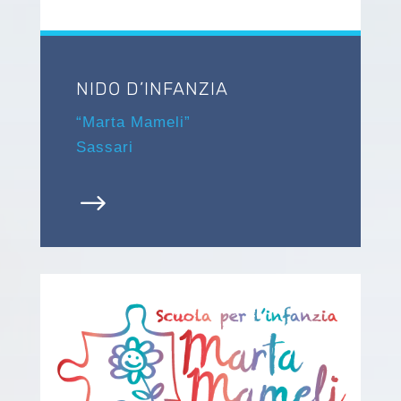
NIDO D’INFANZIA
“Marta Mameli”
Sassari
$