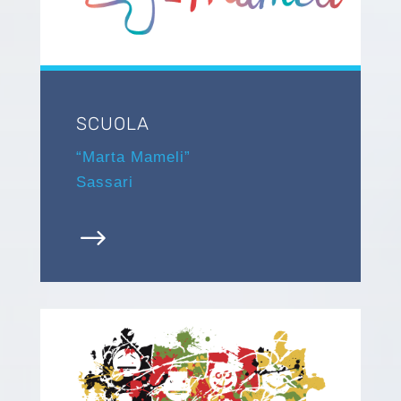
SCUOLA
“Marta Mameli”
Sassari
$